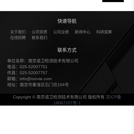
快速导航
关于我们
公司资质
公司业绩
新闻中心
科研成果
在线招聘
联系我们
联系方式
单位名称：南京诺卫检测技术有限公司
电话：025-52007751
传真：025-52007757
邮箱：info@norvie.com
地址：南京市秦淮区石门坎104号
Copyright © 南京诺卫检测技术有限公司 版权所有
苏ICP备
18067107号-1