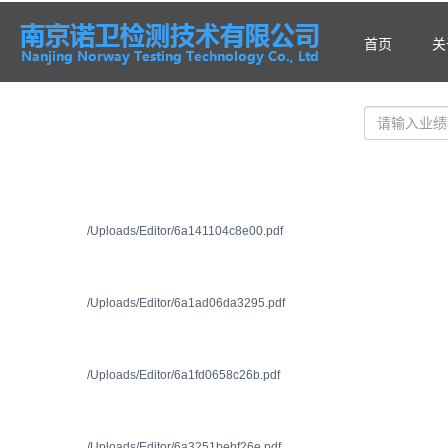
首页
关
/Uploads/Editor/6a141104c8e00.pdf
/Uploads/Editor/6a1ad06da3295.pdf
/Uploads/Editor/6a1fd0658c26b.pdf
/Uploads/Editor/6a3251bebf26e.pdf