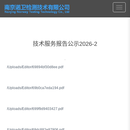
技术服务报告公示2026-2
/Uploads/Editor/69894bf30d8ee.pdf
/Uploads/Editor/69b0ca7eda194.pdf
/Uploads/Editor/699f9d9403427.pdf
/Uploads/Editor/69dc882e87906.pdf