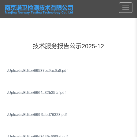
技术服务报告公示2025-12
/Uploads/Editor/69537bc9ac6a8.pdf
/Uploads/Editor/6964a32b35faf.pdf
/Uploads/Editor/699f9abd76323.pdf
/Uploads/Editor/69d8645c600bd.pdf