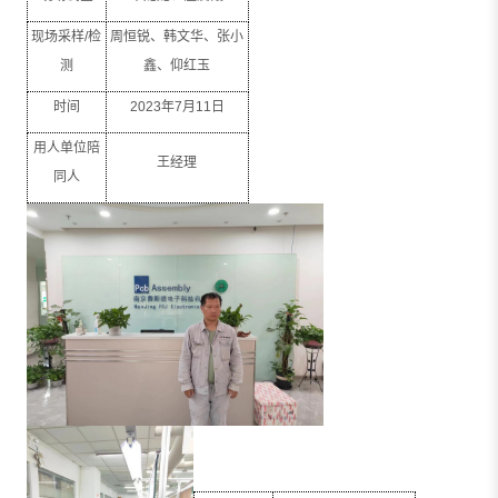
现场采样
/
检
周恒锐、韩文华、张小
测
鑫、仰红玉
时间
2023
年
7
月
11
日
用人单位陪
王经理
同人