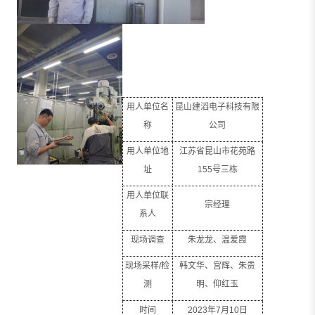
用人单位名
昆山建滔电子科技有限
称
公司
用人单位地
江苏省昆山市花苑路
址
155
号三栋
用人单位联
宗经理
系人
现场调查
朱龙龙、温爱霞
现场采样
/
检
韩文华、宫辉、朱贵
测
明、仰红玉
时间
2023
年
7
月
10
日