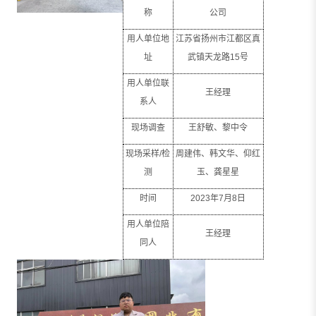
称
公司
用人单位地
江苏省扬州市江都区真
址
武镇天龙路
15
号
用人单位联
王经理
系人
现场调查
王舒敏、黎中令
现场采样
/
检
周建伟、韩文华、仰红
测
玉、龚星星
时间
2023
年
7
月
8
日
用人单位陪
王经理
同人