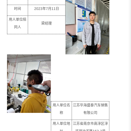
时间
2023
年
7
月
11
日
用人单位陪
梁经理
同人
用人单位名
江苏华海盛泰汽车销售
称
有限公司
用人单位地
江苏省南京市高淳区淳