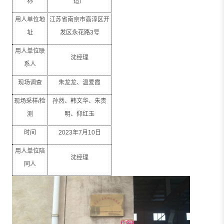
称
造厂
用人单位地
江苏省南京市高淳区开
址
发区永花路
3
号
用人单位联
沈经理
系人
现场调查
朱龙龙、温爱霞
现场采样
/
检
孙然、韩文华、朱贵
测
明、仰红玉
时间
2023
年
7
月
10
日
用人单位陪
沈经理
同人