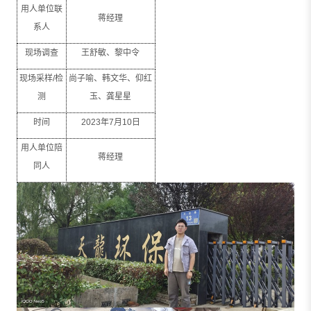
用人单位联
蒋经理
系人
现场调查
王舒敏、黎中令
现场采样
/
检
尚子喻、韩文华、仰红
测
玉、龚星星
时间
2023
年
7
月
10
日
用人单位陪
蒋经理
同人