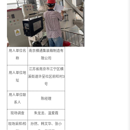
用人单位名
南京横通集装箱制造有
称
限公司
江苏省南京市江宁区横
用人单位地
溪街道许呈社区前旺村
3
址
号
用人单位联
陈经理
系人
现场调查
朱龙龙、温爱霞
现场采样
/
检
孙然、韩文华、张小