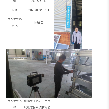
测
鑫、仰红玉
时间
2023
年
7
月
18
日
用人单位陪
陈经理
同人
用人单位名
中船重工鹏力（南京）
称
智能装备系统有限公司