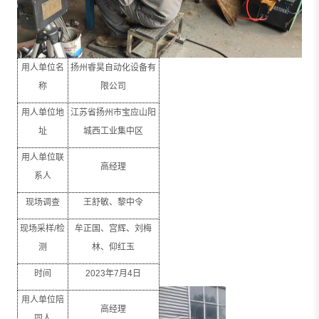
用人单位名
扬州睿昊自动化设备有
称
限公司
用人单位地
江苏省扬州市宝应山阳
址
城西工业集中区
用人单位联
高经理
系人
现场调查
王舒敏、黎中令
现场采样
/
检
牟正国、宫辉、刘梅
测
林、仰红玉
时间
2023
年
7
月
4
日
用人单位陪
高经理
同人