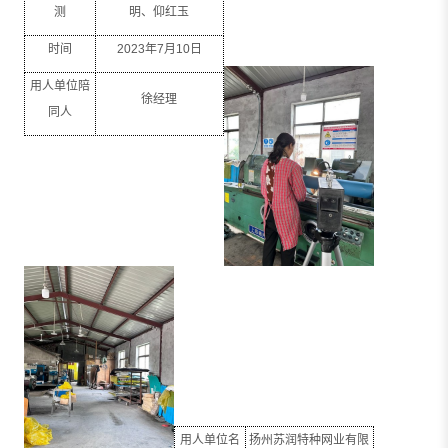
测
明、仰红玉
时间
2023
年
7
月
10
日
用人单位陪
徐经理
同人
用人单位名
扬州苏润特种网业有限