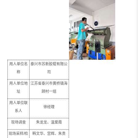
用人单位名
泰兴市苏新胶辊有限公
称
司
用人单位地
江苏省泰兴市黄桥镇海
址
顾村一组
用人单位联
徐经理
系人
现场调查
朱龙龙、温爱霞
现场采样
/
检
韩文华、宫辉、朱贵