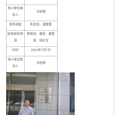
用人单位联
王经理
系人
现场调查
朱龙龙、温爱霞
现场采样
/
检
陈帮虎、唐宏、龚星
测
星、仰红玉
时间
2023
年
7
月
7
日
用人单位陪
王经理
同人