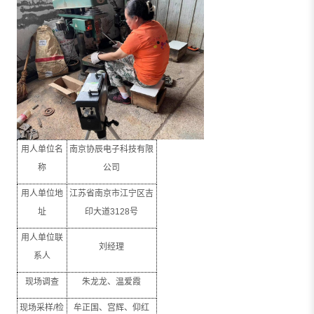
用人单位名
南京协辰电子科技有限
称
公司
用人单位地
江苏省南京市江宁区吉
址
印大道
3128
号
用人单位联
刘经理
系人
现场调查
朱龙龙、温爱霞
现场采样
/
检
牟正国、宫辉、仰红