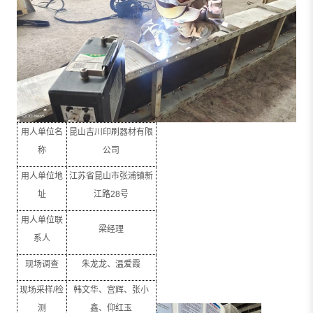
用人单位名
昆山吉川印刷器材有限
称
公司
用人单位地
江苏省昆山市张浦镇新
址
江路
28
号
用人单位联
梁经理
系人
现场调查
朱龙龙、温爱霞
现场采样
/
检
韩文华、宫辉、张小
测
鑫、仰红玉