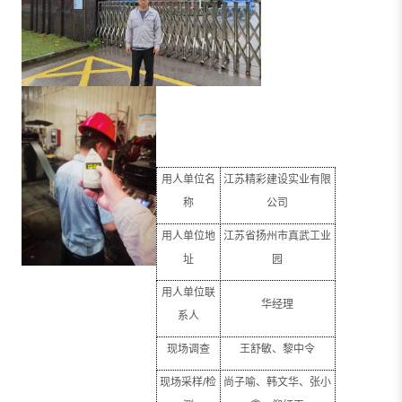
用人单位名
江苏精彩建设实业有限
称
公司
用人单位地
江苏省扬州市真武工业
址
园
用人单位联
华经理
系人
现场调查
王舒敏、黎中令
现场采样
/
检
尚子喻、韩文华、张小