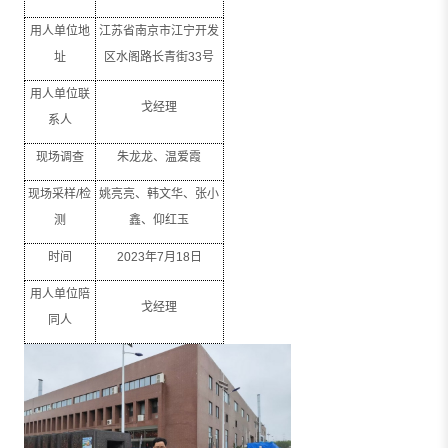
用人单位地
江苏省南京市江宁开发
址
区水阁路长青街
33
号
用人单位联
戈经理
系人
现场调查
朱龙龙、温爱霞
现场采样
/
检
姚亮亮、韩文华、张小
测
鑫、仰红玉
时间
2023
年
7
月
18
日
用人单位陪
戈经理
同人