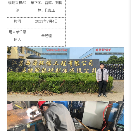
现场采样
/
检
牟正国、宫辉、刘梅
测
林、仰红玉
时间
2023
年
7
月
4
日
用人单位陪
朱经理
同人