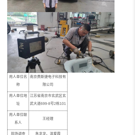
用人单位名
南京费斯捷电子科技有
称
限公司
用人单位地
江苏省南京市玄武区玄
址
武大道
699-8
号
2
栋
101
用人单位联
王经理
系人
现场调查
朱龙龙、温爱霞