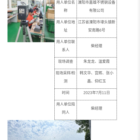
用人单位名
溧阳市嘉雄不锈钢设备
称
有限公司
用人单位地
江苏省溧阳市埭头镇新
址
安南路
6
号
用人单位联
柴经理
系人
现场调查
朱龙龙、温爱霞
现场采样
/
检
韩文华、宫辉、张小
测
鑫、仰红玉
时间
2023
年
7
月
11
日
用人单位陪
柴经理
同人