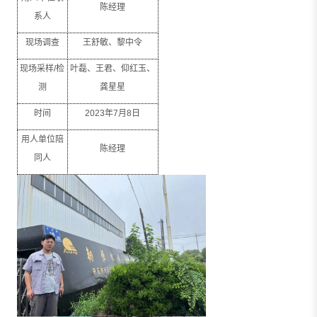
陈经理
系人
现场调查
王舒敏、黎中令
现场采样
/
检
叶磊、王君、仰红玉、
测
龚星星
时间
2023
年
7
月
8
日
用人单位陪
陈经理
同人