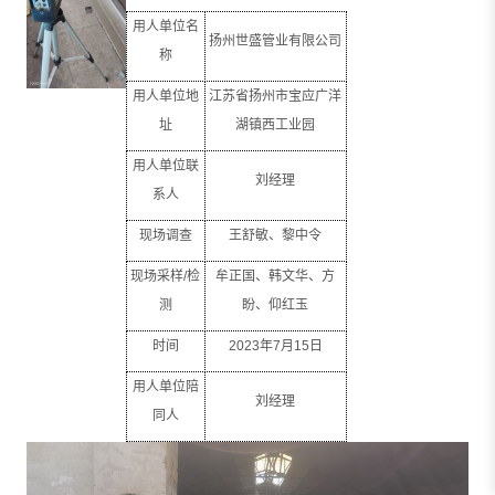
用人单位名
扬州世盛管业有限公司
称
用人单位地
江苏省扬州市宝应广洋
址
湖镇西工业园
用人单位联
刘经理
系人
现场调查
王舒敏、黎中令
现场采样
/
检
牟正国、韩文华、方
测
盼、仰红玉
时间
2023
年
7
月
15
日
用人单位陪
刘经理
同人