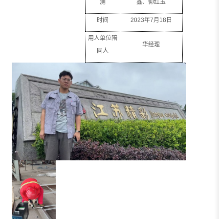
测
鑫、仰红玉
时间
2023
年
7
月
18
日
用人单位陪
华经理
同人