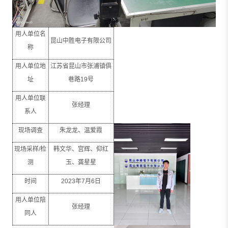
用人单位名
昆山中胜电子有限公司
称
用人单位地
江苏省昆山市张浦镇俱
址
巷路
19
号
用人单位联
张经理
系人
现场调查
朱龙龙、温爱霞
现场采样
/
检
韩文华、宫辉、仰红
测
玉、龚星星
时间
2023
年
7
月
6
日
用人单位陪
张经理
同人