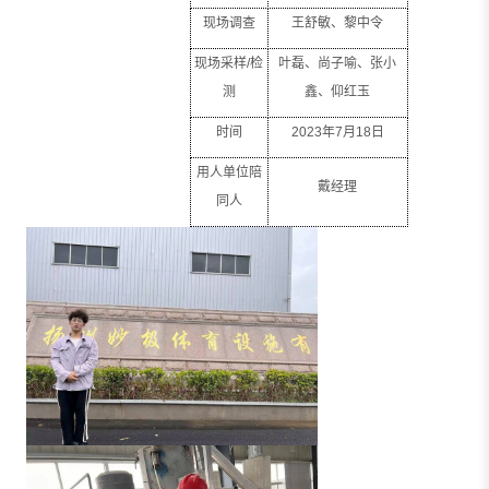
现场调查
王舒敏、黎中令
现场采样
/
检
叶磊、尚子喻、张小
测
鑫、仰红玉
时间
2023
年
7
月
18
日
用人单位陪
戴经理
同人