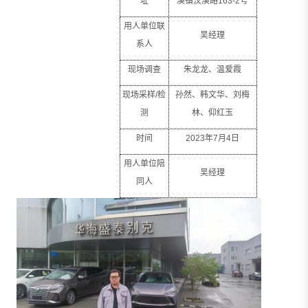
址
溪镇汶溪路
163-2
号
用人单位联
吴经理
系人
现场调查
朱龙龙、温爱霞
现场采样
/
检
孙然、韩文华、刘梅
测
林、仰红玉
时间
2023
年
7
月
4
日
用人单位陪
吴经理
同人