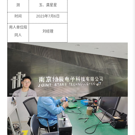
测
玉、龚星星
时间
2023
年
7
月
6
日
用人单位陪
刘经理
同人