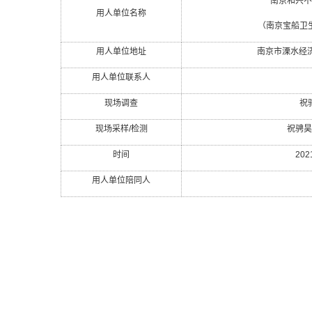
南京和兴不
用人单位名称
（南京宝船卫
用人单位地址
南京市溧水经
用人单位联系人
现场调查
祝
现场采样
/
检测
祝骋昊
时间
202
用人单位陪同人