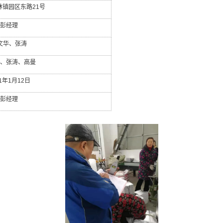
林镇园区东路
21
号
彭经理
文华、张涛
、张涛、高曼
1
年
1
月
12
日
彭经理