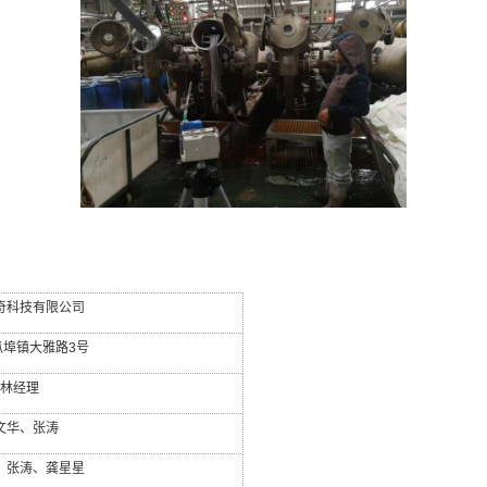
奇科技有限公司
瓜埠镇大雅路
3
号
林经理
文华、张涛
、张涛、龚星星