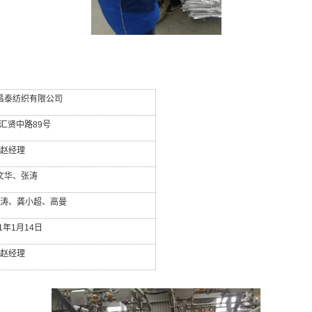
昌泰纺织有限公司
汇贤中路
89
号
赵经理
文华、张涛
涛、龚小超、高曼
1
年
1
月
14
日
赵经理