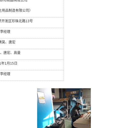
织布制品有限公司
生用品制造有限公司）
济开发区珍珠北路
13
号
李经理
骋昊、唐宏
、唐宏、高曼
1
年
1
月
15
日
李经理