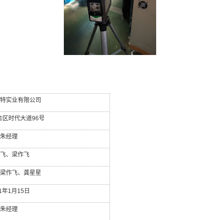
特实业有限公司
合区时代大道
96
号
朱经理
飞、梁作飞
梁作飞、龚星星
1
年
1
月
15
日
朱经理