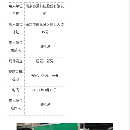
用人单位
南京泰通科技股份有限公
名称
司
用人单位
南京市雨花台区凤汇大道
地址
35
号
用人单位
邹经理
联系人
现场调查
唐宏、张涛
现场采样
/
唐宏、张涛、高曼
检测
时间
2021
年
3
月
15
日
用人单位
邹经理
陪同人