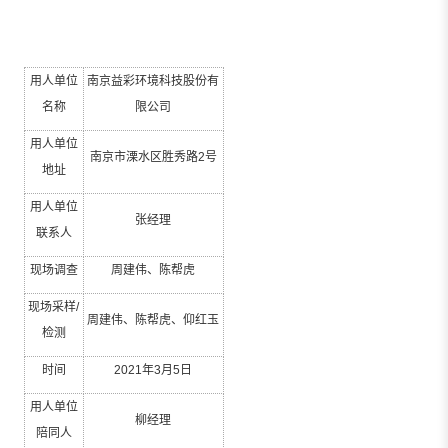
用人单位
南京益彩环境科技股份有
名称
限公司
用人单位
南京市溧水区胜秀路
2
号
地址
用人单位
张经理
联系人
现场调查
周建伟、陈帮虎
现场采样
/
周建伟、陈帮虎、仰红玉
检测
时间
2021
年
3
月
5
日
用人单位
柳经理
陪同人