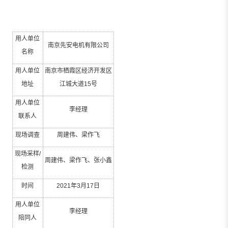
用人单位
南京先安电机有限公司
名称
用人单位
南京市栖霞区经济开发区
地址
江城大道
15
号
用人单位
李经理
联系人
现场调查
周建伟、梁作飞
现场采样
/
周建伟、梁作飞、张小鑫
检测
时间
2021
年
3
月
17
日
用人单位
李经理
陪同人