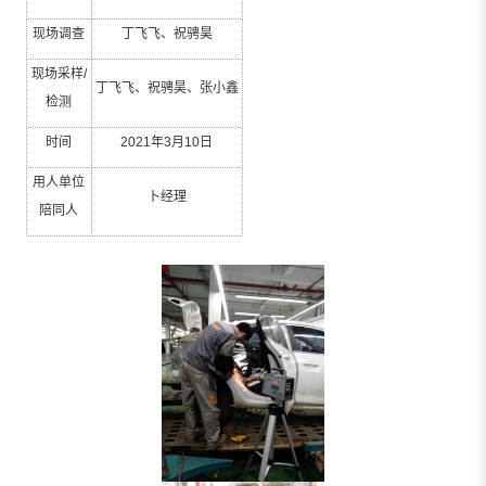
现场调查
丁飞飞、祝骋昊
现场采样
/
丁飞飞、祝骋昊、张小鑫
检测
时间
2021
年
3
月
10
日
用人单位
卜经理
陪同人