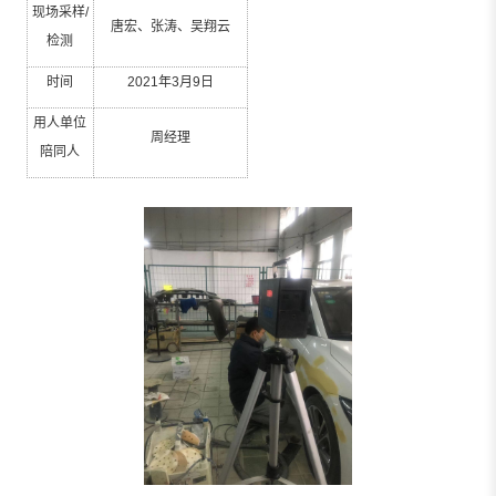
现场采样
/
唐宏、张涛、吴翔云
检测
时间
2021
年
3
月
9
日
用人单位
周经理
陪同人