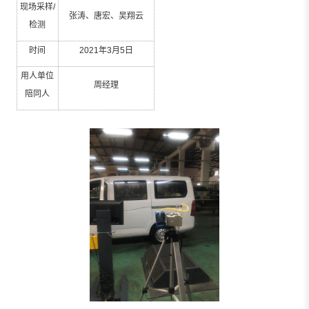
现场采样
/
张涛、唐宏、吴翔云
检测
时间
2021
年
3
月
5
日
用人单位
周经理
陪同人