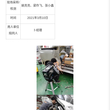
现场采样
/
姚亮亮、梁作飞、张小鑫
检测
时间
2021
年
3
月
10
日
用人单位
卜经理
陪同人