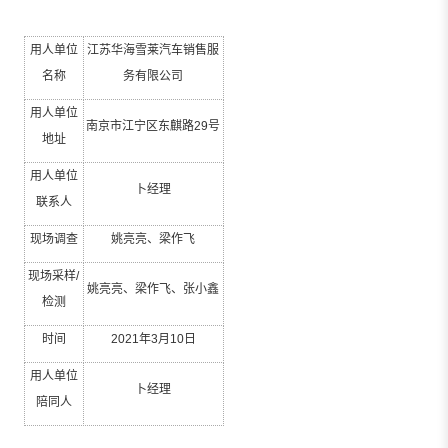
用人单位
江苏华海雪莱汽车销售服
名称
务有限公司
用人单位
南京市江宁区东麒路
29
号
地址
用人单位
卜经理
联系人
现场调查
姚亮亮、梁作飞
现场采样
/
姚亮亮、梁作飞、张小鑫
检测
时间
2021
年
3
月
10
日
用人单位
卜经理
陪同人