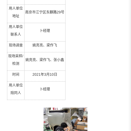
用人单位
南京市江宁区东麒路
29
号
地址
用人单位
卜经理
联系人
现场调查
姚亮亮、梁作飞
现场采样
/
姚亮亮、梁作飞、张小鑫
检测
时间
2021
年
3
月
10
日
用人单位
卜经理
陪同人