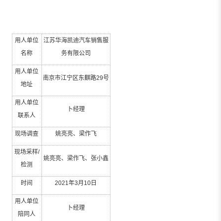
用人单位
江苏华
海
凯
迪汽车销售服
名称
务有限公司
用人单位
南京市江宁区东麒路
29
号
地址
用人单位
卜经理
联系人
现场调查
姚亮亮、梁作飞
现场采样
/
姚亮亮、梁作飞、张小鑫
检测
时间
2021
年
3
月
10
日
用人单位
卜经理
陪同人