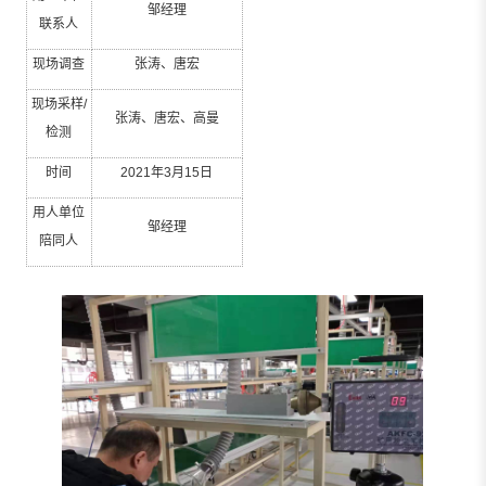
邹经理
联系人
现场调查
张涛、唐宏
现场采样
/
张涛、唐宏、高曼
检测
时间
2021
年
3
月
15
日
用人单位
邹经理
陪同人