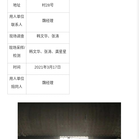
地址
村
28
号
用人单位
魏经理
联系人
现场调查
韩文华、张涛
现场采样
/
韩文华、张涛、龚星星
检测
时间
2021
年
3
月
17
日
用人单位
魏经理
陪同人